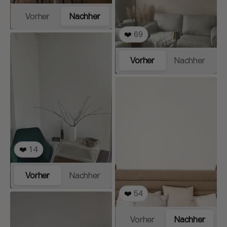
Vorher
Nachher
❤️
69
Vorher
Nachher
❤️
14
Vorher
Nachher
❤️
54
Vorher
Nachher