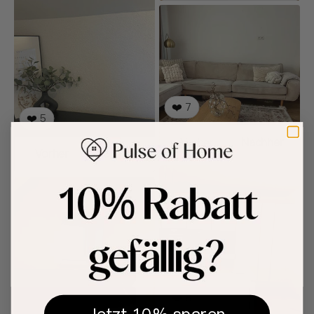
❤️
7
❤️
5
Vorher
Nachher
Vorher
Nachher
❤️
8