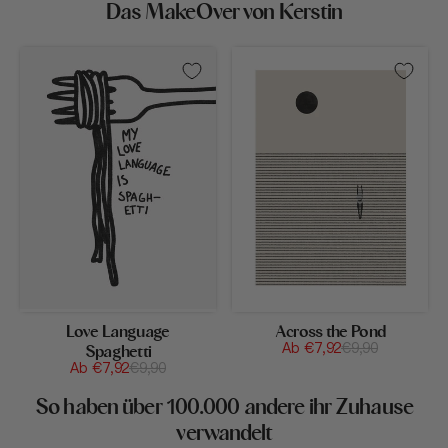
Das MakeOver von Kerstin
Love
Across
Language
the
Spaghetti
Pond
Love Language
Across the Pond
Verkaufspreis
Normaler
Ab €7,92
€9,90
Spaghetti
Preis
Verkaufspreis
Normaler
Ab €7,92
€9,90
Preis
So haben über 100.000 andere ihr Zuhause
verwandelt