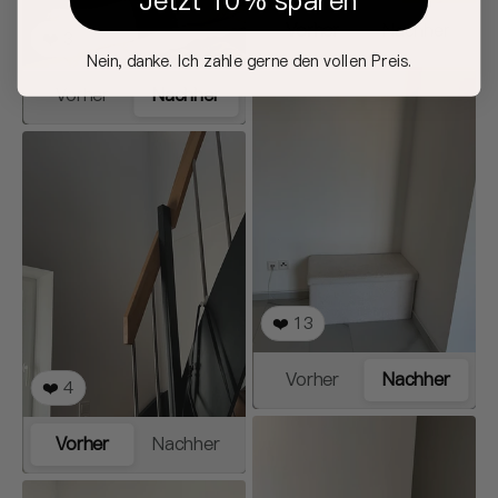
Jetzt 10% sparen
Vorher
Nachher
❤️
3
Nein, danke. Ich zahle gerne den vollen Preis.
Vorher
Nachher
❤️
13
Vorher
Nachher
❤️
4
Vorher
Nachher