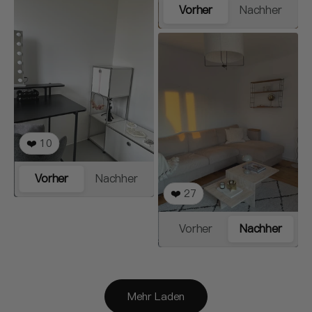
Vorher
Nachher
❤️
10
Vorher
Nachher
❤️
27
Vorher
Nachher
Mehr Laden