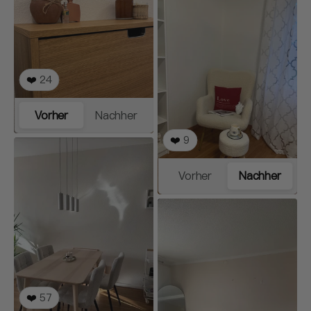
❤️
24
Vorher
Nachher
❤️
9
Vorher
Nachher
❤️
57