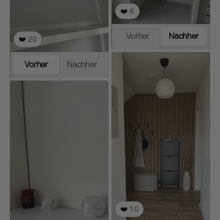
❤️
6
Vorher
Nachher
❤️
20
Vorher
Nachher
❤️
10