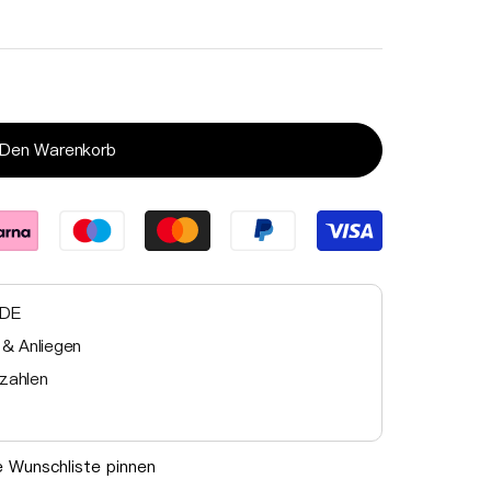
Medien
 Den Warenkorb
3
in
Galerieansicht
öffnen
 DE
 & Anliegen
zahlen
ie Wunschliste pinnen