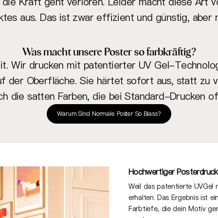
ie Kraft geht verloren. Leider macht diese Art 
es aus. Das ist zwar effizient und günstig, aber 
Was macht unsere Poster so farbkräftig?
. Wir drucken mit patentierter UV Gel-Technologi
uf der Oberfläche. Sie härtet sofort aus, statt zu
ch die satten Farben, die bei Standard-Drucken of
Warum Sind Normale Poster So Blass?
Hochwertiger Posterdruck
Weil das patentierte UVGel ni
erhalten. Das Ergebnis ist e
Farbtiefe, die dein Motiv g