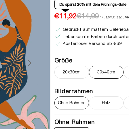
Du sparst 20% mit dem Frühlings-Sale
Verkaufspreis
Normaler
€11,92
€14,90
inkl. MwSt. zzgl.
Ve
Preis
Gedruckt auf mattem Galeriepa
Lebensechte Farben durch paten
Kostenloser Versand ab €39
Größe
20x30cm
30x40cm
Variante ausverkauft oder ni
Variante au
Bilderrahmen
Ohne Rahmen
Holz
Variante ausverkauft oder ni
Variante au
Ohne Rahmen