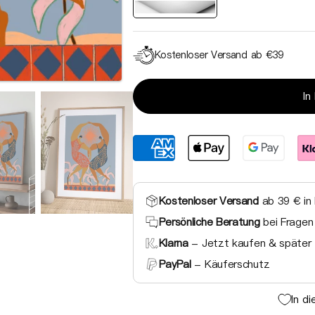
Kostenloser Versand ab €39
Medien
In
2
in
Galerieansicht
öffnen
Kostenloser Versand
ab 39 € in
Persönliche Beratung
bei Fragen
Klarna
- Jetzt kaufen & später 
PayPal
- Käuferschutz
In d