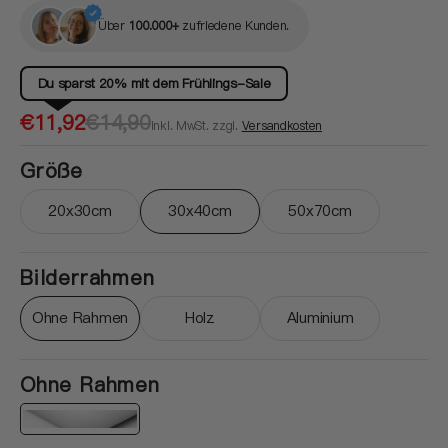
Über
100.000+
zufriedene Kunden.
Du sparst 20% mit dem Frühlings-Sale
Verkaufspreis
Normaler
€11,92
€14,90
inkl. MwSt. zzgl.
Versandkosten
Preis
Größe
20x30cm
30x40cm
50x70cm
Variante ausverkauft oder nicht verfügbar
Variante ausverkauft oder nicht ver
Variante ausverkau
Bilderrahmen
Ohne Rahmen
Holz
Aluminium
Variante ausverkauft oder nicht verfügbar
Variante ausverkauft oder nicht ver
Variante ausverkau
Ohne Rahmen