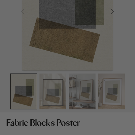
Medien
1
in
Galerieansicht
öffnen
Fabric Blocks Poster