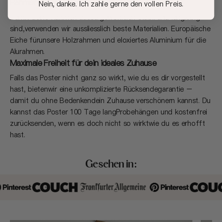
Rahmen, die dich auf deiner (Deko) Reise begleiten
Nein, danke. Ich zahle gerne den vollen Preis.
Damit deine Rahmen aussergewöhnlich stabil und langlebig
sind,verwenden wir aussliesslich beste Materialien. Europäische
Eiche fürunsere Holzrahmen und eloxiertes Aluminium für die
Alurahmen.
Maximale Freiheit für dein ideales Zuhause
Falls das Poster nicht ganz so wirkt, wie du es dir vorgestellt
hast, bietenwir eine unkomplizierte Rücksendegarantie –
damit du ohne Bedenkendein Zuhause verschönern kannst. Du
kannst das Poster 100 Tage langProbehängen und kostenfrei
zurücksenden, wenn es doch nicht so wirktwie du es erhofft
hast.
Gesehen in: