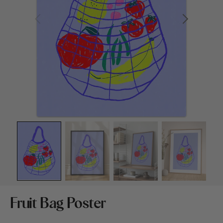
Medien
1
in
Galerieansicht
öffnen
Fruit Bag Poster