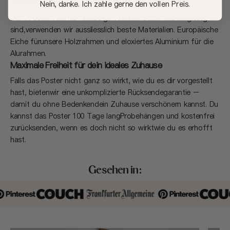
Rahmen, die dich auf deiner (Deko) Reise begleiten
Nein, danke. Ich zahle gerne den vollen Preis.
Damit deine Rahmen aussergewöhnlich stabil und langlebig
sind,verwenden wir aussliesslich beste Materialien. Europäische
Eiche fürunsere Holzrahmen und eloxiertes Aluminium für die
Alurahmen.
Maximale Freiheit für dein ideales Zuhause
Falls das Poster nicht ganz so wirkt, wie du es dir vorgestellt
hast, bietenwir eine unkomplizierte Rücksendegarantie –
damit du ohne Bedenkendein Zuhause verschönern kannst. Du
kannst das Poster 100 Tage langProbehängen und kostenfrei
zurücksenden, wenn es doch nicht so wirktwie du es erhofft
hast.
Gesehen in: