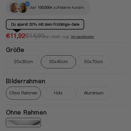
Über
100.000+
zufriedene Kunden.
Du sparst 20% mit dem Frühlings-Sale
Verkaufspreis
Normaler
€11,92
€14,90
inkl. MwSt. zzgl.
Versandkosten
Preis
Größe
20x30cm
30x40cm
50x70cm
Variante ausverkauft oder nicht verfügbar
Variante ausverkauft oder nicht ver
Variante ausverkau
Bilderrahmen
Ohne Rahmen
Holz
Aluminium
Variante ausverkauft oder nicht verfügbar
Variante ausverkauft oder nicht ver
Variante ausverkau
Ohne Rahmen