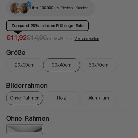
Über
100.000+
zufriedene Kunden.
Du sparst 20% mit dem Frühlings-Sale
Verkaufspreis
Normaler
€11,92
€14,90
inkl. MwSt. zzgl.
Versandkosten
Preis
Größe
20x30cm
30x40cm
50x70cm
Variante ausverkauft oder nicht verfügbar
Variante ausverkauft oder nicht ver
Variante ausverkau
Bilderrahmen
Ohne Rahmen
Holz
Aluminium
Variante ausverkauft oder nicht verfügbar
Variante ausverkauft oder nicht ver
Variante ausverkau
Ohne Rahmen