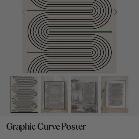
Medien
1
in
Galerieansicht
öffnen
Graphic Curve Poster