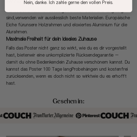
Rahmen, die dich auf deiner (Deko) Reise begleiten
Nein, danke. Ich zahle gerne den vollen Preis.
Damit deine Rahmen aussergewöhnlich stabil und langlebig
sind,verwenden wir aussliesslich beste Materialien. Europäische
Eiche fürunsere Holzrahmen und eloxiertes Aluminium für die
Alurahmen.
Maximale Freiheit für dein ideales Zuhause
Falls das Poster nicht ganz so wirkt, wie du es dir vorgestellt
hast, bietenwir eine unkomplizierte Rücksendegarantie –
damit du ohne Bedenkendein Zuhause verschönern kannst. Du
kannst das Poster 100 Tage langProbehängen und kostenfrei
zurücksenden, wenn es doch nicht so wirktwie du es erhofft
hast.
Gesehen in: