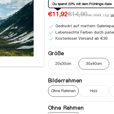
Du sparst 20% mit dem Frühlings-Sale
Verkaufspreis
Normaler
€11,92
€14,90
inkl. MwSt. zzgl.
Ve
Preis
Gedruckt auf mattem Galeriepa
Lebensechte Farben durch paten
Kostenloser Versand ab €39
Größe
20x30cm
30x40cm
Variante ausverkauft oder ni
Variante au
Bilderrahmen
Ohne Rahmen
Holz
Variante ausverkauft oder ni
Variante au
Ohne Rahmen