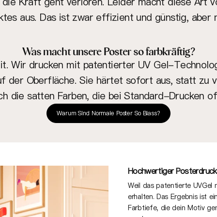
ie Kraft geht verloren. Leider macht diese Art 
es aus. Das ist zwar effizient und günstig, aber 
Was macht unsere Poster so farbkräftig?
. Wir drucken mit patentierter UV Gel-Technologi
uf der Oberfläche. Sie härtet sofort aus, statt zu
ch die satten Farben, die bei Standard-Drucken of
Warum Sind Normale Poster So Blass?
Hochwertiger Posterdruck
Weil das patentierte UVGel ni
erhalten. Das Ergebnis ist e
Farbtiefe, die dein Motiv g