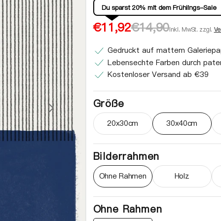
Du sparst 20% mit dem Frühlings-Sale
Verkaufspreis
Normaler
€11,92
€14,90
inkl. MwSt. zzgl.
Ve
Preis
Gedruckt auf mattem Galeriepa
Lebensechte Farben durch paten
Kostenloser Versand ab €39
Größe
20x30cm
30x40cm
Variante ausverkauft oder ni
Variante au
Bilderrahmen
Ohne Rahmen
Holz
Variante ausverkauft oder ni
Variante au
Ohne Rahmen