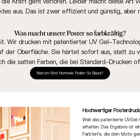
ie Kraft geht verloren. Leider macht diese Art 
es aus. Das ist zwar effizient und günstig, aber 
Was macht unsere Poster so farbkräftig?
. Wir drucken mit patentierter UV Gel-Technologi
uf der Oberfläche. Sie härtet sofort aus, statt zu
ch die satten Farben, die bei Standard-Drucken of
Warum Sind Normale Poster So Blass?
Hochwertiger Posterdruck
Weil das patentierte UVGel ni
erhalten. Das Ergebnis ist e
Farbtiefe, die dein Motiv g