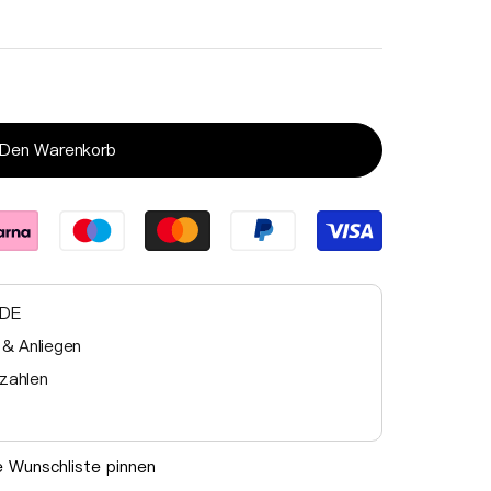
Medien
 Den Warenkorb
3
in
Galerieansicht
öffnen
 DE
 & Anliegen
zahlen
ie Wunschliste pinnen