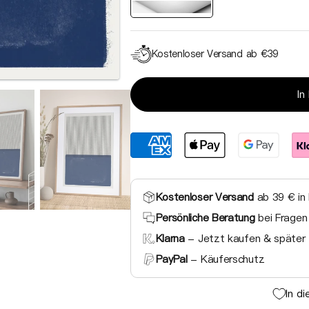
Kostenloser Versand ab €39
Medien
In
2
in
Galerieansicht
öffnen
Kostenloser Versand
ab 39 € in
Persönliche Beratung
bei Fragen
Klarna
- Jetzt kaufen & später 
PayPal
- Käuferschutz
In d