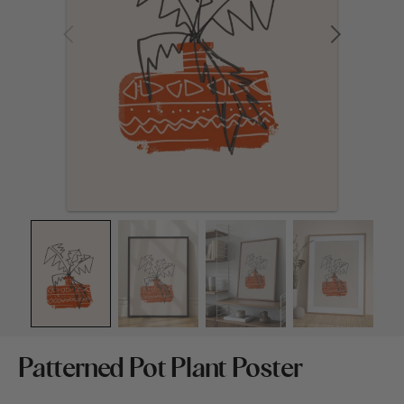
Medien
1
in
Galerieansicht
öffnen
Patterned Pot Plant Poster