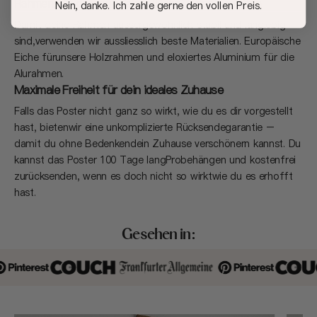
Rahmen, die dich auf deiner (Deko) Reise begleiten
Nein, danke. Ich zahle gerne den vollen Preis.
Damit deine Rahmen aussergewöhnlich stabil und langlebig
sind,verwenden wir aussliesslich beste Materialien. Europäische
Eiche fürunsere Holzrahmen und eloxiertes Aluminium für die
Alurahmen.
Maximale Freiheit für dein ideales Zuhause
Falls das Poster nicht ganz so wirkt, wie du es dir vorgestellt
hast, bietenwir eine unkomplizierte Rücksendegarantie –
damit du ohne Bedenkendein Zuhause verschönern kannst. Du
kannst das Poster 100 Tage langProbehängen und kostenfrei
zurücksenden, wenn es doch nicht so wirktwie du es erhofft
hast.
Gesehen in: