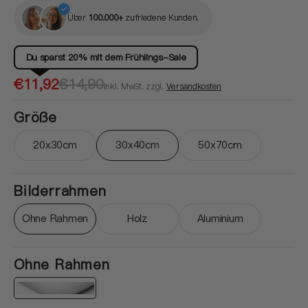
Über
100.000+
zufriedene Kunden.
Du sparst 20% mit dem Frühlings-Sale
Verkaufspreis
Normaler
€11,92
€14,90
inkl. MwSt. zzgl.
Versandkosten
Preis
Größe
20x30cm
30x40cm
50x70cm
Variante ausverkauft oder nicht verfügbar
Variante ausverkauft oder nicht ver
Variante ausverkau
Bilderrahmen
Ohne Rahmen
Holz
Aluminium
Variante ausverkauft oder nicht verfügbar
Variante ausverkauft oder nicht ver
Variante ausverkau
Ohne Rahmen