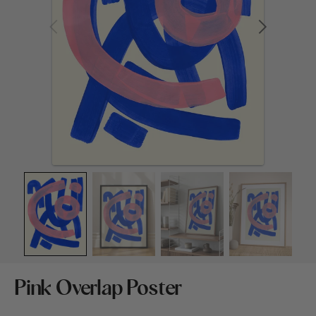
Medien
1
in
Galerieansicht
öffnen
Pink Overlap Poster