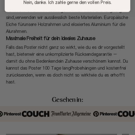
Rahmen, die dich auf deiner (Deko) Reise begleiten
Nein, danke. Ich zahle gerne den vollen Preis.
Damit deine Rahmen aussergewöhnlich stabil und langlebig
sind,verwenden wir aussliesslich beste Materialien. Europäische
Eiche fürunsere Holzrahmen und eloxiertes Aluminium für die
Alurahmen.
Maximale Freiheit für dein ideales Zuhause
Falls das Poster nicht ganz so wirkt, wie du es dir vorgestellt
hast, bietenwir eine unkomplizierte Rücksendegarantie –
damit du ohne Bedenkendein Zuhause verschönern kannst. Du
kannst das Poster 100 Tage langProbehängen und kostenfrei
zurücksenden, wenn es doch nicht so wirktwie du es erhofft
hast.
Gesehen in: