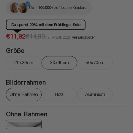
Über
100.000+
zufriedene Kunden.
Du sparst 20% mit dem Frühlings-Sale
Verkaufspreis
Normaler
€11,92
€14,90
inkl. MwSt. zzgl.
Versandkosten
Preis
Größe
20x30cm
30x40cm
50x70cm
Variante ausverkauft oder nicht verfügbar
Variante ausverkauft oder nicht ver
Variante ausverkau
Bilderrahmen
Ohne Rahmen
Holz
Aluminium
Variante ausverkauft oder nicht verfügbar
Variante ausverkauft oder nicht ver
Variante ausverkau
Ohne Rahmen