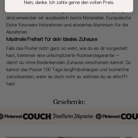
Rahmen, die dich auf deiner (Deko) Reise begleiten
Nein, danke. Ich zahle gerne den vollen Preis.
Damit deine Rahmen aussergewöhnlich stabil und langlebig
sind,verwenden wir aussliesslich beste Materialien. Europäische
Eiche fürunsere Holzrahmen und eloxiertes Aluminium für die
Alurahmen.
Maximale Freiheit für dein ideales Zuhause
Falls das Poster nicht ganz so wirkt, wie du es dir vorgestellt
hast, bietenwir eine unkomplizierte Rücksendegarantie –
damit du ohne Bedenkendein Zuhause verschönern kannst. Du
kannst das Poster 100 Tage langProbehängen und kostenfrei
zurücksenden, wenn es doch nicht so wirktwie du es erhofft
hast.
Gesehen in: